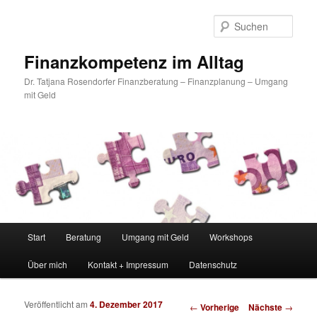
Such
Finanzkompetenz im Alltag
Dr. Tatjana Rosendorfer Finanzberatung – Finanzplanung – Umgang
mit Geld
Hauptmenü
Start
Beratung
Umgang mit Geld
Workshops
Zum Inhalt wechseln
Zum sekundären Inhalt wechseln
Über mich
Kontakt + Impressum
Datenschutz
Veröffentlicht am
4. Dezember 2017
Artikelnavigation
←
Vorherige
Nächste
→