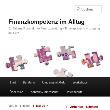
Such
Finanzkompetenz im Alltag
Dr. Tatjana Rosendorfer Finanzberatung – Finanzplanung – Umgang
mit Geld
Hauptmenü
Start
Beratung
Umgang mit Geld
Workshops
Zum Inhalt wechseln
Zum sekundären Inhalt wechseln
Über mich
Kontakt + Impressum
Datenschutz
Veröffentlicht am
15. Mai 2014
Artikelnavigation
←
Vorherige
Nächste
→