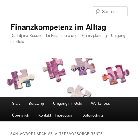
Such
Finanzkompetenz im Alltag
Dr. Tatjana Rosendorfer Finanzberatung – Finanzplanung – Umgang
mit Geld
Hauptmenü
Start
Beratung
Umgang mit Geld
Workshops
Zum Inhalt wechseln
Zum sekundären Inhalt wechseln
Über mich
Kontakt + Impressum
Datenschutz
SCHLAGWORT-ARCHIVE:
ALTERSVORSORGE RENTE